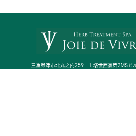
三重県津市北丸之内259−1 塔世西裏第2MSビル
090-4853-8662 / reiko@joievivre.net
F
I
a
n
c
s
copyright ©︎ 2021 JOIE DE VIVRE
e
t