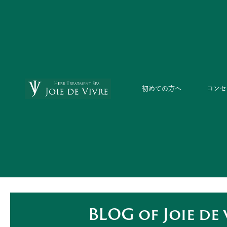
内
容
を
ス
キ
ッ
初めての方へ
コンセ
プ
BLOG of Joie de 