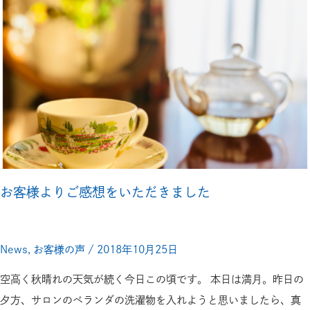
お
客
様
よ
り
ご
感
想
を
い
お客様よりご感想をいただきました
た
だ
News
,
お客様の声
/
2018年10月25日
き
ま
空高く秋晴れの天気が続く今日この頃です。 本日は満月。昨日の
し
夕方、サロンのベランダの洗濯物を入れようと思いましたら、真