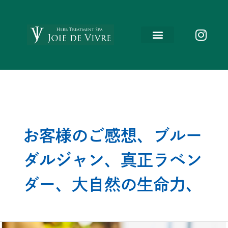
内
容
を
ス
キ
ッ
プ
お客様のご感想、ブルー
ダルジャン、真正ラベン
ダー、大自然の生命力、