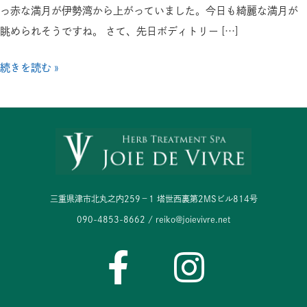
た
っ赤な満月が伊勢湾から上がっていました。今日も綺麗な満月が
眺められそうですね。 さて、先日ボディトリー […]
続きを読む »
三重県津市北丸之内259−1 塔世西裏第2MSビル814号
090-4853-8662 / reiko@joievivre.net
F
I
a
n