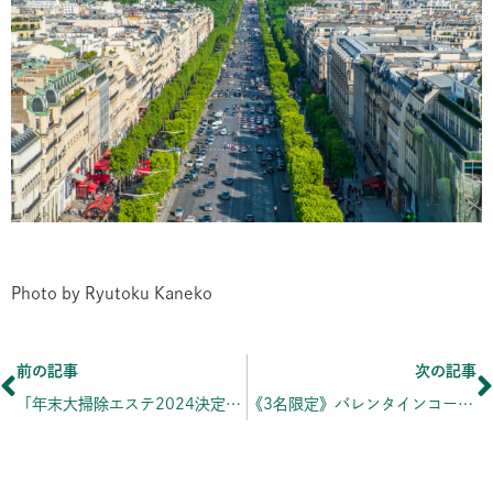
Photo by Ryutoku Kaneko
Prev
前の記事
次の記事
「年末大掃除エステ2024決定版！」のお知らせ
《3名限定》バレンタインコース〜とろとろバターとホットストーン