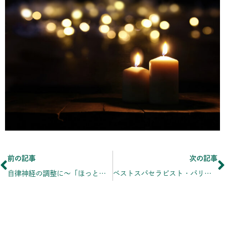
Prev
前の記事
次の記事
自律神経の調整に〜「ほっとホットフェイシャル」のお知らせ
ベストスパセラピスト・パリ大会出場コースのご案内