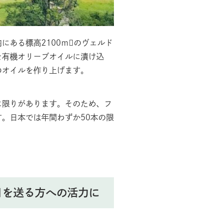
にある標高2100ｍのヴェルド
を有機オリーブオイルに漬け込
のオイルを作り上げます。
に限りがあります。そのため、フ
す。日本では年間わずか
50
本の限
日を送る方への活力に