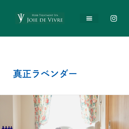
内
容
を
ス
キ
ッ
プ
真正ラベンダー
三
重
県
津