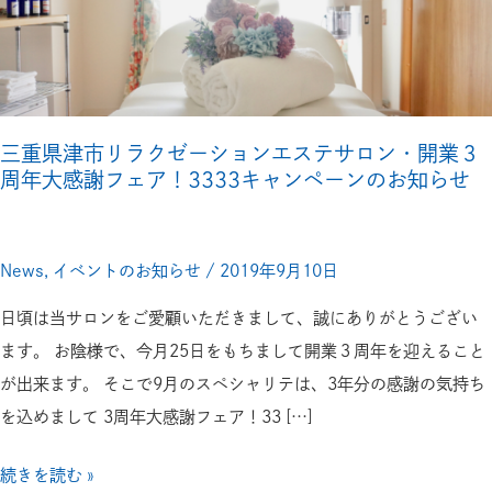
市
リ
ラ
ク
ゼ
三重県津市リラクゼーションエステサロン・開業３
周年大感謝フェア！3333キャンペーンのお知らせ
ー
シ
ョ
News
,
イベントのお知らせ
/
2019年9月10日
ン
エ
日頃は当サロンをご愛顧いただきまして、誠にありがとうござい
ス
ます。 お陰様で、今月25日をもちまして開業３周年を迎えること
テ
が出来ます。 そこで9月のスペシャリテは、3年分の感謝の気持ち
サ
を込めまして 3周年大感謝フェア！33 […]
ロ
続きを読む »
ン・