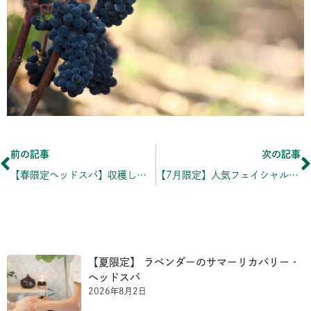
Prev
前の記事
次の記事
【春限定ヘッドスパ】収穫したてのラベンダー・デジタルデトックス
【7月限定】人気フェイシャルが50%OFF！〜イブニングフェイシャルのお知らせ
【夏限定】 ラベンダーのサマーリカバリー・
ヘッドスパ
2026年8月2日