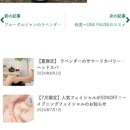
Prev
前の記事
次の記事
ブルーダルジャンのラベンダー精油の秘密vol.2 香りと脳のメカニズム編
休息〜UNE PAUSEのススメ
【夏限定】 ラベンダーのサマーリカバリー・
ヘッドスパ
2026年8月2日
【7月限定】人気フェイシャルが50%OFF！〜
イブニングフェイシャルのお知らせ
2026年7月1日