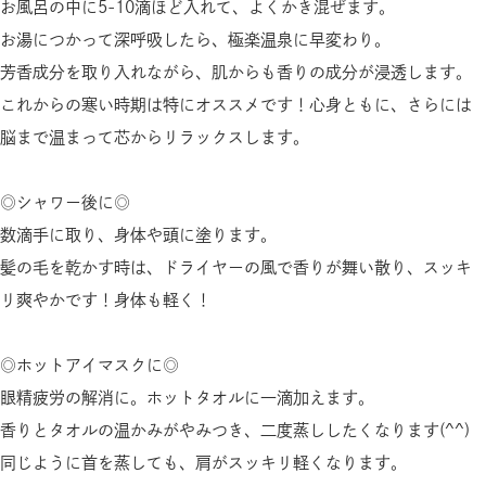
お風呂の中に5-10滴ほど入れて、よくかき混ぜます。
お湯につかって深呼吸したら、極楽温泉に早変わり。
芳香成分を取り入れながら、肌からも香りの成分が浸透します。
これからの寒い時期は特にオススメです！心身ともに、さらには
脳まで温まって芯からリラックスします。
◎シャワー後に◎
数滴手に取り、身体や頭に塗ります。
髪の毛を乾かす時は、ドライヤーの風で香りが舞い散り、スッキ
リ爽やかです！身体も軽く！
◎ホットアイマスクに◎
眼精疲労の解消に。ホットタオルに一滴加えます。
香りとタオルの温かみがやみつき、二度蒸ししたくなります(^^)
同じように首を蒸しても、肩がスッキリ軽くなります。