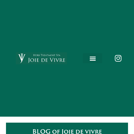
内
容
を
ス
キ
ッ
プ
BLOG of Joie de vivre